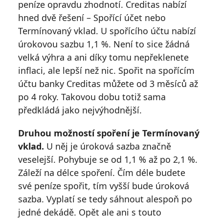
peníze opravdu zhodnotí. Creditas nabízí
hned dvě řešení – Spořící účet nebo
Termínovaný vklad. U spořícího účtu nabízí
úrokovou sazbu 1,1 %. Není to sice žádná
velká výhra a ani díky tomu nepřeklenete
inflaci, ale lepší než nic. Spořit na spořícím
účtu banky Creditas můžete od 3 měsíců až
po 4 roky. Takovou dobu totiž sama
předkládá jako nejvýhodnější.
Druhou možností spoření je Termínovaný
vklad.
U něj je úroková sazba značně
veselejší. Pohybuje se od 1,1 % až po 2,1 %.
Záleží na délce spoření. Čím déle budete
své peníze spořit, tím vyšší bude úroková
sazba. Vyplatí se tedy sáhnout alespoň po
jedné dekádě. Opět ale ani s touto