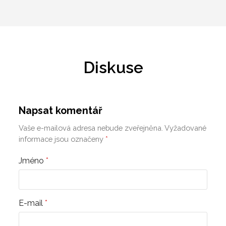
Diskuse
Napsat komentář
Vaše e-mailová adresa nebude zveřejněna.
Vyžadované
informace jsou označeny
*
Jméno
*
E-mail
*