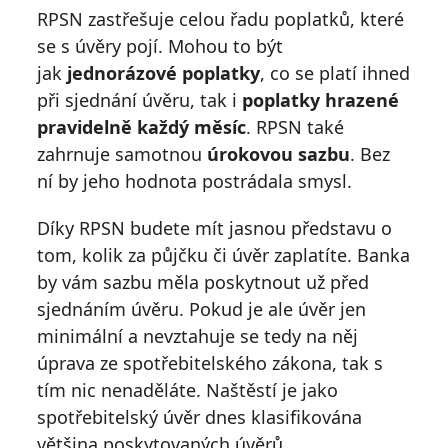
RPSN zastřešuje celou řadu poplatků, které
se s úvěry pojí. Mohou to být
jak
jednorázové poplatky
, co se platí ihned
při sjednání úvěru, tak i
poplatky hrazené
pravidelně každý měsíc
. RPSN také
zahrnuje samotnou
úrokovou sazbu
. Bez
ní by jeho hodnota postrádala smysl.
Díky RPSN budete mít jasnou představu o
tom, kolik za půjčku či úvěr zaplatíte. Banka
by vám sazbu měla poskytnout už před
sjednáním úvěru. Pokud je ale úvěr jen
minimální a nevztahuje se tedy na něj
úprava ze spotřebitelského zákona, tak s
tím nic nenaděláte. Naštěstí je jako
spotřebitelský úvěr dnes klasifikována
většina poskytovaných úvěrů.