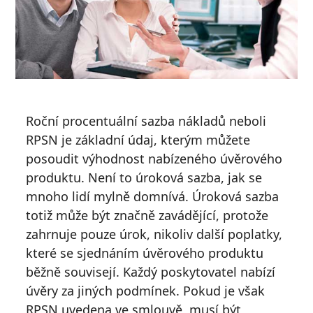
Roční procentuální sazba nákladů neboli
RPSN je základní údaj, kterým můžete
posoudit výhodnost nabízeného úvěrového
produktu. Není to úroková sazba, jak se
mnoho lidí mylně domnívá. Úroková sazba
totiž může být značně zavádějící, protože
zahrnuje pouze úrok, nikoliv další poplatky,
které se sjednáním úvěrového produktu
běžně souvisejí. Každý poskytovatel nabízí
úvěry za jiných podmínek. Pokud je však
RPSN uvedena ve smlouvě, musí být