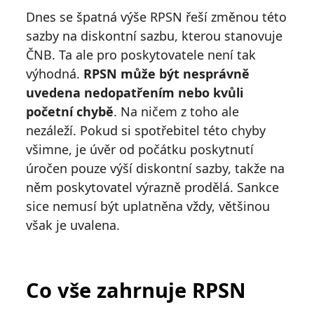
Dnes se špatná výše RPSN řeší změnou této
sazby na diskontní sazbu, kterou stanovuje
ČNB. Ta ale pro poskytovatele není tak
výhodná.
RPSN může být nesprávně
uvedena nedopatřením nebo kvůli
početní chybě
. Na ničem z toho ale
nezáleží. Pokud si spotřebitel této chyby
všimne, je úvěr od počátku poskytnutí
úročen pouze výší diskontní sazby, takže na
něm poskytovatel výrazně prodělá. Sankce
sice nemusí být uplatněna vždy, většinou
však je uvalena.
Co vše zahrnuje RPSN