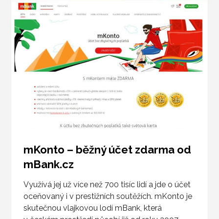
mKonto – běžný účet zdarma od
mBank.cz
Využívá jej už více než 700 tisíc lidí a jde o účet
oceňovaný i v prestižních soutěžích. mKonto je
skutečnou vlajkovou lodí mBank, která