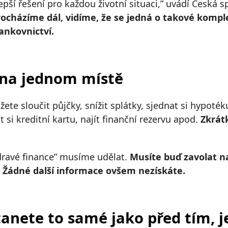
epší řešení pro každou životní situaci,” uvádí Česká s
rocházíme dál, vidíme, že se jedná o takové komplex
ankovnictví.
 na jednom místě
te sloučit půjčky, snížit splátky, sjednat si hypoték
t si kreditní kartu, najít finanční rezervu apod.
Zkrát
zdravé finance” musíme udělat.
Musíte buď zavolat n
u. Žádné další informace ovšem nezískáte.
anete to samé jako před tím, j