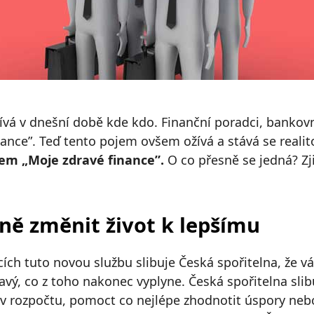
vá v dnešní době kde kdo. Finanční poradci, bankovní
inance”. Teď tento pojem ovšem ožívá a stává se reali
vem „Moje zdravé finance”.
O co přesně se jedná? Zji
ě změnit život k lepšímu
cích tuto novou službu slibuje Česká spořitelna, že 
avý, co z toho nakonec vyplyne. Česká spořitelna sli
y v rozpočtu, pomoct co nejlépe zhodnotit úspory nebo