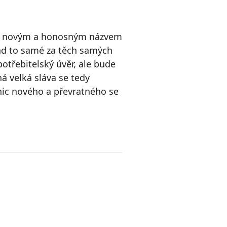
e pod novým a honosným názvem
řád to samé za těch samých
třebitelský úvěr, ale bude
ná velká sláva se tedy
 nic nového a převratného se