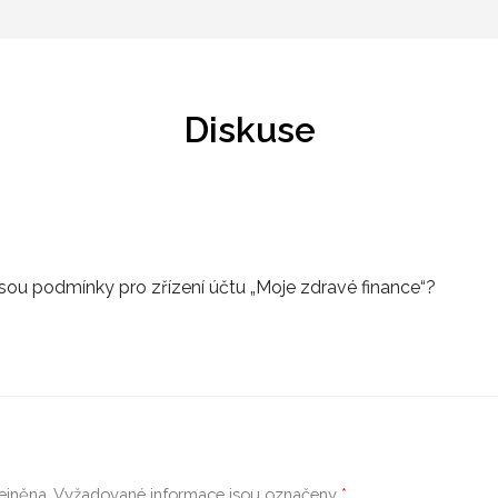
Diskuse
 jsou podmínky pro zřízení účtu „Moje zdravé finance“?
ejněna.
Vyžadované informace jsou označeny
*