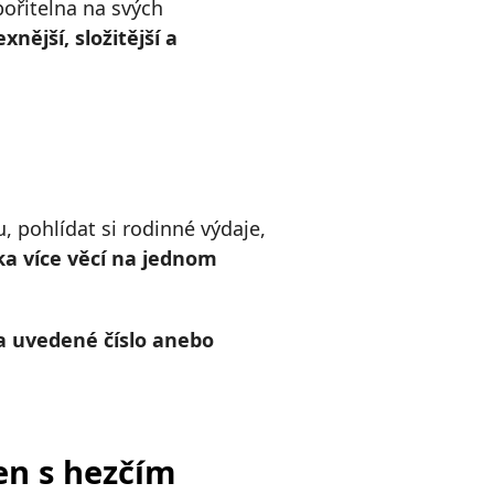
pořitelna na svých
nější, složitější a
u, pohlídat si rodinné výdaje,
ka více věcí na jednom
a uvedené číslo anebo
en s hezčím