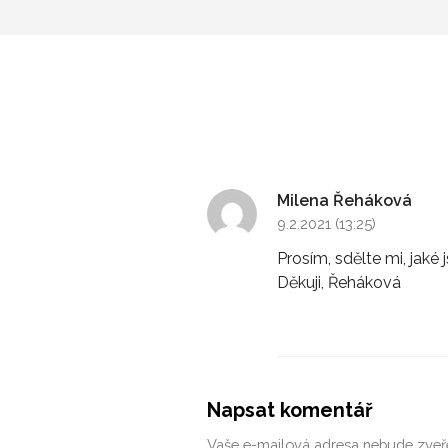
Milena Řeháková
9.2.2021 (13:25)
Prosím, sdělte mi, jaké
Děkuji, Řeháková
Napsat komentář
Vaše e-mailová adresa nebude zveř