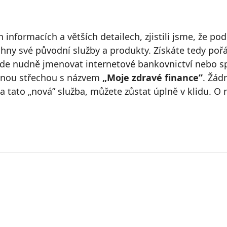
ch informacích a větších detailech, zjistili jsme, ž
chny své původní služby a produkty. Získáte tedy po
de nudně jmenovat internetové bankovnictví nebo spo
dnou střechou s názvem
„Moje zdravé finance”
. Žád
a tato „nová” služba, můžete zůstat úplně v klidu. O