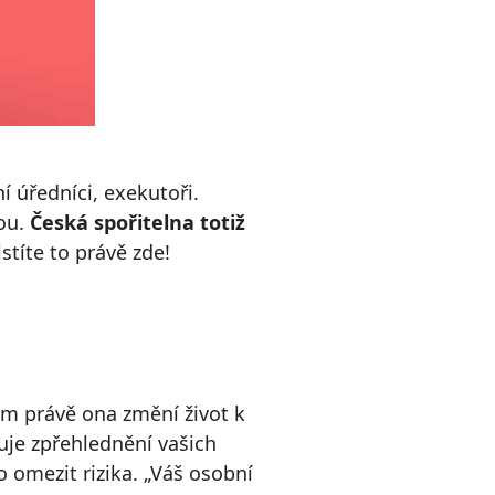
 úředníci, exekutoři.
tou.
Česká spořitelna totiž
stíte to právě zde!
vám právě ona změní život k
buje zpřehlednění vašich
 omezit rizika. „Váš osobní