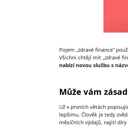
Pojem „zdravé finance” použí
Všichni chtějí mít „zdravé f
nabízí novou službu s náz
Může vám zásadn
Už v prvních větách popisují
lepšímu. Člověk je tedy zvěd
měsíčních výdajů, najití dír