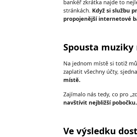
bankéř zkrátka najde to nejl
stránkách.
Když si službu p
propojenější internetové b
Spousta muziky
Na jednom místě si totiž může
zaplatit všechny účty, sjedna
místě.
Zajímalo nás tedy, co pro „
navštívit nejbližší pobočk
Ve výsledku dost