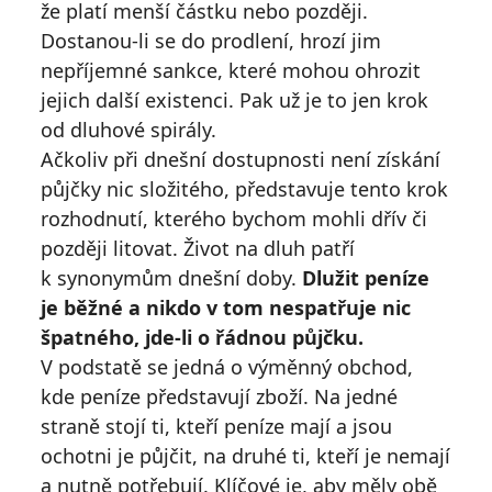
že platí menší částku nebo později.
Dostanou-li se do prodlení, hrozí jim
nepříjemné sankce, které mohou ohrozit
jejich další existenci. Pak už je to jen krok
od dluhové spirály.
Ačkoliv při dnešní dostupnosti není získání
půjčky nic složitého, představuje tento krok
rozhodnutí, kterého bychom mohli dřív či
později litovat. Život na dluh patří
k synonymům dnešní doby.
Dlužit peníze
je běžné a nikdo v tom nespatřuje nic
špatného, jde-li o řádnou půjčku.
V podstatě se jedná o výměnný obchod,
kde peníze představují zboží. Na jedné
straně stojí ti, kteří peníze mají a jsou
ochotni je půjčit, na druhé ti, kteří je nemají
a nutně potřebují. Klíčové je, aby měly obě