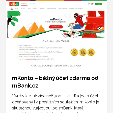
mKonto – běžný účet zdarma od
mBank.cz
Využívá jej už více než 700 tisíc lidí a jde o účet
oceňovaný i v prestižních soutěžích. mKonto je
skutečnou vlajkovou lodí mBank, která