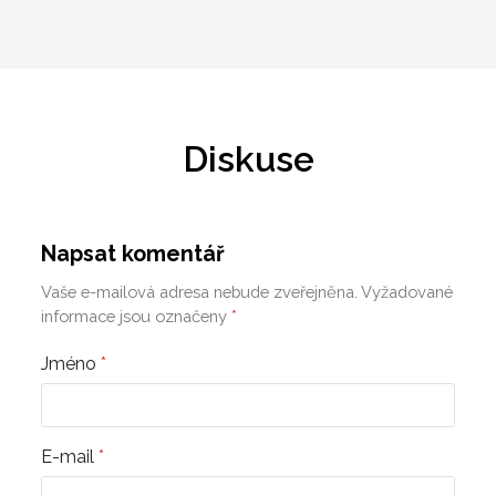
Diskuse
Napsat komentář
Vaše e-mailová adresa nebude zveřejněna.
Vyžadované
informace jsou označeny
*
Jméno
*
E-mail
*