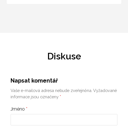
Diskuse
Napsat komentář
Vaše e-mailová adresa nebude zveřejněna.
Vyžadované
informace jsou označeny
*
Jméno
*