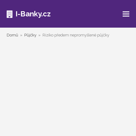
I-Banky.cz
Domů
»
Půjčky
»
Riziko předem nepromyšlené půjčky