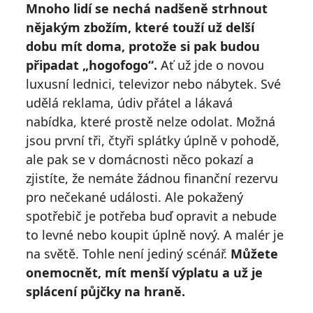
Mnoho lidí se nechá nadšeně strhnout
nějakým zbožím, které touží už delší
dobu mít doma, protože si pak budou
připadat „hogofogo“.
Ať už jde o novou
luxusní lednici, televizor nebo nábytek. Své
udělá reklama, údiv přátel a lákavá
nabídka, které prostě nelze odolat. Možná
jsou první tři, čtyři splátky úplně v pohodě,
ale pak se v domácnosti něco pokazí a
zjistíte, že nemáte žádnou finanční rezervu
pro nečekané události. Ale pokažený
spotřebič je potřeba buď opravit a nebude
to levné nebo koupit úplně nový. A malér je
na světě. Tohle není jediný scénář.
Můžete
onemocnět, mít menší výplatu a už je
splácení půjčky na hraně.