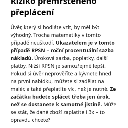
Riziko přemrštěného
přeplácení
Úvěr, který si hodláte vzít, by měl být
výhodný. Trocha matematiky v tomto
případě neuškodí.
Ukazatelem je v tomto
případě RPSN – roční procentuální sazba
nákladů.
Úroková sazba, poplatky, další
platby. Nižší RPSN je samozřejmě lepší.
Pokud si úvěr neprověříte a kývnete hned
na první nabídku, můžete si zadělat na
malér, a také přeplatíte víc, než je nutné.
Ze
začátku budete splácet třeba jen úrok,
než se dostanete k samotné jistině.
Může
se stát, že dané zboží zaplatíte i 3x – to
opravdu chcete?