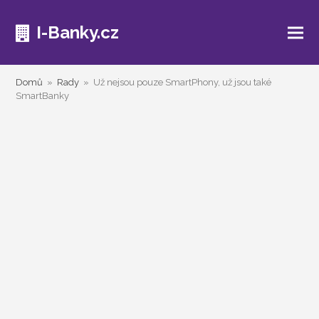
I-Banky.cz
Domů
»
Rady
»
Už nejsou pouze SmartPhony, už jsou také
SmartBanky